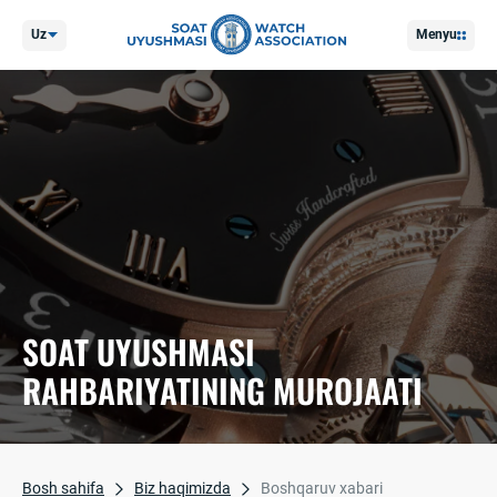
Uz
Menyu
SOAT UYUSHMASI
RAHBARIYATINING MUROJAATI
Bosh sahifa
Biz haqimizda
Boshqaruv xabari