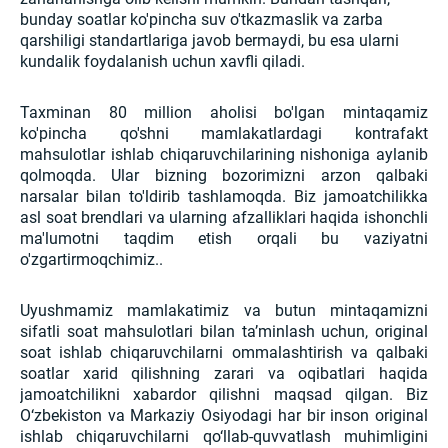
bunday soatlar ko'pincha suv o'tkazmaslik va zarba
qarshiligi standartlariga javob bermaydi, bu esa ularni
kundalik foydalanish uchun xavfli qiladi.
Taxminan 80 million aholisi bo'lgan mintaqamiz
ko'pincha qo'shni mamlakatlardagi kontrafakt
mahsulotlar ishlab chiqaruvchilarining nishoniga aylanib
qolmoqda. Ular bizning bozorimizni arzon qalbaki
narsalar bilan to'ldirib tashlamoqda. Biz jamoatchilikka
asl soat brendlari va ularning afzalliklari haqida ishonchli
ma'lumotni taqdim etish orqali bu vaziyatni
o'zgartirmoqchimiz..
Uyushmamiz mamlakatimiz va butun mintaqamizni
sifatli soat mahsulotlari bilan taʼminlash uchun, original
soat ishlab chiqaruvchilarni ommalashtirish va qalbaki
soatlar xarid qilishning zarari va oqibatlari haqida
jamoatchilikni xabardor qilishni maqsad qilgan. Biz
O‘zbekiston va Markaziy Osiyodagi har bir inson original
ishlab chiqaruvchilarni qo‘llab-quvvatlash muhimligini