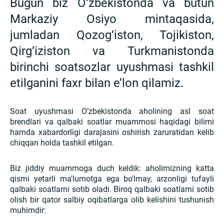
Bugun biz O‘zbekistonda va butun
Markaziy Osiyo mintaqasida,
jumladan Qozog‘iston, Tojikiston,
Qirg‘iziston va Turkmanistonda
birinchi soatsozlar uyushmasi tashkil
etilganini faxr bilan e’lon qilamiz.
Soat uyushmasi O‘zbekistonda aholining asl soat
brendlari va qalbaki soatlar muammosi haqidagi bilimi
hamda xabardorligi darajasini oshirish zaruratidan kelib
chiqqan holda tashkil etilgan.
Biz jiddiy muammoga duch keldik: aholimizning katta
qismi yetarli ma'lumotga ega bo'lmay, arzonligi tufayli
qalbaki soatlarni sotib oladi. Biroq qalbaki soatlarni sotib
olish bir qator salbiy oqibatlarga olib kelishini tushunish
muhimdir: