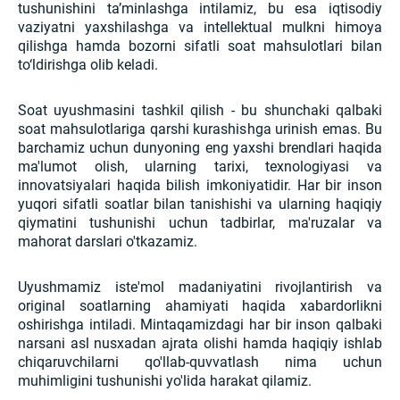
tushunishini ta’minlashga intilamiz, bu esa iqtisodiy
vaziyatni yaxshilashga va intellektual mulkni himoya
qilishga hamda bozorni sifatli soat mahsulotlari bilan
to‘ldirishga olib keladi.
Soat uyushmasini tashkil qilish - bu shunchaki qalbaki
soat mahsulotlariga qarshi kurashishga urinish emas. Bu
barchamiz uchun dunyoning eng yaxshi brendlari haqida
ma'lumot olish, ularning tarixi, texnologiyasi va
innovatsiyalari haqida bilish imkoniyatidir. Har bir inson
yuqori sifatli soatlar bilan tanishishi va ularning haqiqiy
qiymatini tushunishi uchun tadbirlar, ma'ruzalar va
mahorat darslari o'tkazamiz.
Uyushmamiz iste'mol madaniyatini rivojlantirish va
original soatlarning ahamiyati haqida xabardorlikni
oshirishga intiladi. Mintaqamizdagi har bir inson qalbaki
narsani asl nusxadan ajrata olishi hamda haqiqiy ishlab
chiqaruvchilarni qo'llab-quvvatlash nima uchun
muhimligini tushunishi yo'lida harakat qilamiz.