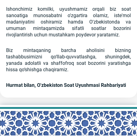
Ishonchimiz komilki, uyushmamiz orqali biz soat
sanoatiga munosabatni o'zgartira olamiz, iste'mol
madaniyatini oshiramiz hamda O'zbekistonda va
umuman mintaqamizda sifatli soatlar bozorini
rivojlantirish uchun mustahkam poydevor yaratamiz.
Biz mintaqaning barcha aholisini bizning
tashabbusimizni qo‘llab-quvvatlashga, shuningdek,
yanada adolatli va shaffofroq soat bozorini yaratishga
hissa qo‘shishga chaqiramiz.
Hurmat bilan, O'zbekiston Soat Uyushmasi Rahbariyati