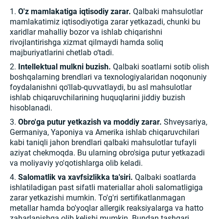
O'z mamlakatiga iqtisodiy zarar.
Qalbaki mahsulotlar
mamlakatimiz iqtisodiyotiga zarar yetkazadi, chunki bu
xaridlar mahalliy bozor va ishlab chiqarishni
rivojlantirishga xizmat qilmaydi hamda soliq
majburiyatlarini chetlab o‘tadi.
Intellektual mulkni buzish.
Qalbaki soatlarni sotib olish
boshqalarning brendlari va texnologiyalaridan noqonuniy
foydalanishni qo'llab-quvvatlaydi, bu asl mahsulotlar
ishlab chiqaruvchilarining huquqlarini jiddiy buzish
hisoblanadi.
Obro'ga putur yetkazish va moddiy zarar.
Shveysariya,
Germaniya, Yaponiya va Amerika ishlab chiqaruvchilari
kabi taniqli jahon brendlari qalbaki mahsulotlar tufayli
aziyat chekmoqda. Bu ularning obro'siga putur yetkazadi
va moliyaviy yo'qotishlarga olib keladi.
Salomatlik va xavfsizlikka ta'siri.
Qalbaki soatlarda
ishlatiladigan past sifatli materiallar aholi salomatligiga
zarar yetkazishi mumkin. To'g'ri sertifikatlanmagan
metallar hamda bo'yoqlar allergik reaksiyalarga va hatto
zaharlanishga olib kelishi mumkin. Bundan tashqari,