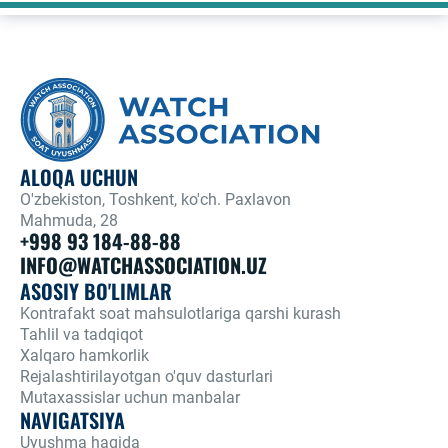
ALOQA UCHUN
O'zbekiston, Toshkent, ko'ch. Paxlavon
Mahmuda, 28
+998 93 184-88-88
INFO@WATCHASSOCIATION.UZ
ASOSIY BO'LIMLAR
Kontrafakt soat mahsulotlariga qarshi kurash
Tahlil va tadqiqot
Xalqaro hamkorlik
Rejalashtirilayotgan o'quv dasturlari
Mutaxassislar uchun manbalar
NAVIGATSIYA
Uyushma haqida